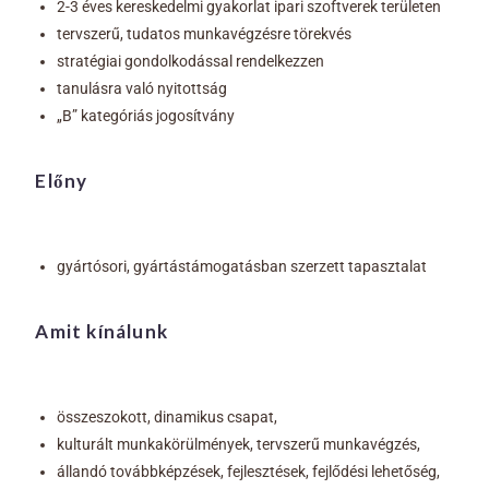
2-3 éves kereskedelmi gyakorlat ipari szoftverek területen
tervszerű, tudatos munkavégzésre törekvés
stratégiai gondolkodással rendelkezzen
tanulásra való nyitottság
„B” kategóriás jogosítvány
Előny
gyártósori, gyártástámogatásban szerzett tapasztalat
Amit kínálunk
összeszokott, dinamikus csapat,
kulturált munkakörülmények, tervszerű munkavégzés,
állandó továbbképzések, fejlesztések, fejlődési lehetőség,