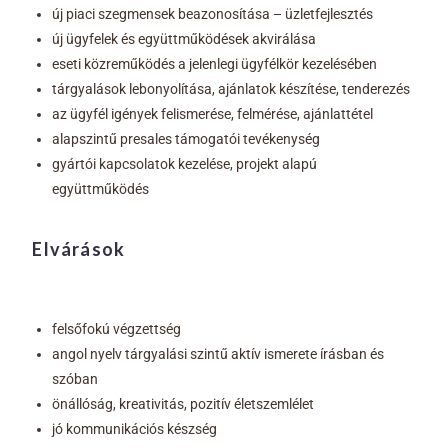
új piaci szegmensek beazonosítása – üzletfejlesztés
új ügyfelek és együttműködések akvirálása
eseti közreműködés a jelenlegi ügyfélkör kezelésében
tárgyalások lebonyolítása, ajánlatok készítése, tenderezés
az ügyfél igények felismerése, felmérése, ajánlattétel
alapszintű presales támogatói tevékenység
gyártói kapcsolatok kezelése, projekt alapú
együttműködés
Elvárások
felsőfokú végzettség
angol nyelv tárgyalási szintű aktív ismerete írásban és
szóban
önállóság, kreativitás, pozitív életszemlélet
jó kommunikációs készség