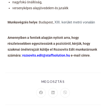
nagyfokú önállóság,
versenyképes alapjövedelem és jutalék
Munkavégzés helye
: Budapest,
XIII. kerület metró vonalán
Amennyiben a fentiek alapján nyitott arra, hogy
részletesebben egyeztessünk a pozícióról, kérjük, hogy
szakmai önéletrajzát küldje el Rozsovits Edit munkatársunk
számára:
rozsovits.edit@staffsolution.hu
e-mail címre
.
MEGOSZTÁS